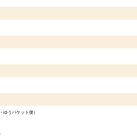
便・ゆうパケット便）
。