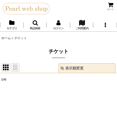
カート
カテゴリ
商品検索
ログイン
ご利用案内
ホーム
>
チケット
チケット
表示順変更
閉じる
0
件
サブカテゴリ
:
表示数
:
並び順
: